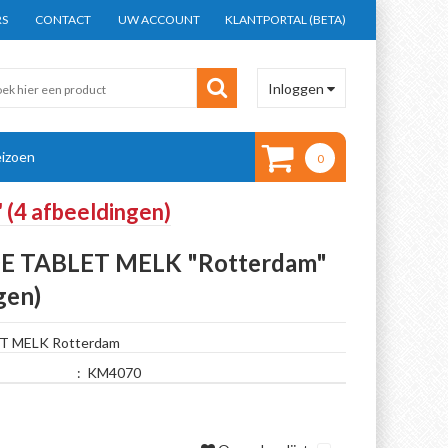
RS
CONTACT
UW ACCOUNT
KLANTPORTAL (BETA)
Inloggen
izoen
0
4 afbeeldingen)
 TABLET MELK "Rotterdam"
gen)
 MELK Rotterdam
:
KM4070