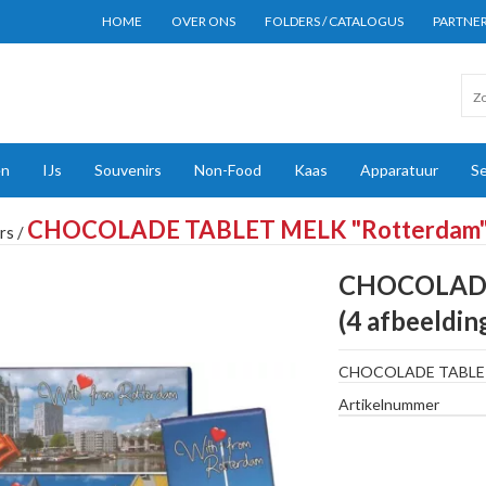
HOME
OVER ONS
FOLDERS / CATALOGUS
PARTNE
en
IJs
Souvenirs
Non-Food
Kaas
Apparatuur
Se
CHOCOLADE TABLET MELK "Rotterdam" (
rs
/
CHOCOLADE
(4 afbeeldin
CHOCOLADE TABLET
Artikelnummer