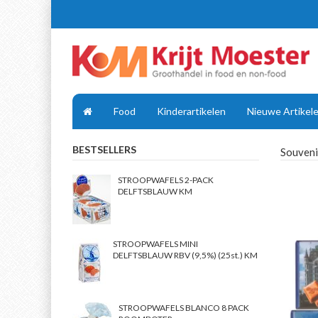
Food
Kinderartikelen
Nieuwe Artikel
BESTSELLERS
Souveni
STROOPWAFELS 2-PACK
DELFTSBLAUW KM
STROOPWAFELS MINI
DELFTSBLAUW RBV (9,5%) (25st.) KM
STROOPWAFELS BLANCO 8 PACK