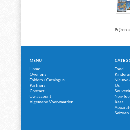
Prijzen 
MENU
CATEG
Home
Food
Over ons
Kinderar
Folders / Catalogus
Nieuwe a
Partners
IJs
Contact
Souveni
Uw account
Non-foo
Algemene Voorwaarden
Kaas
Apparat
Seizoen