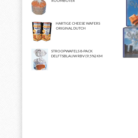
ROOMBOTER
HARTIGE CHEESE WAFERS
ORIGINAL DUTCH
STROOPWAFELS 8-PACK
DELFTSBLAUW RBV (9,5%) KM